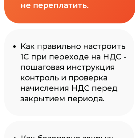
Софья Бариева
-
специалист технической
поддержки «Команды
Мегаплана», на основе
анализа частых вопросов
клиентов подготовила
ценные лайфхаки:
Какие настройки 1С
чаще всего спасают от
ошибок по НДС.
Где искать скрытые