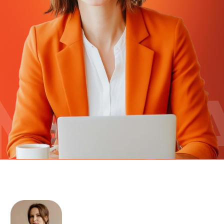
Екатерина Иванюк
-
гуру бухгалтерии и
налогов, владелица
компании «НиКО»,
расскажет:
Когда организация и ИП
обязаны начислить НДС
- чтобы не пропустить и
не переплатить.
Как правильно настроить
1С при переходе на НДС -
пошаговая инструкция
контроль и проверка