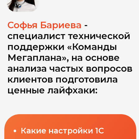
Будем также
проводить опросы и
задания для самых
внимательных.
Победители получат
стильный мерч от
Команды Мегаплана.
На прошлом вебинаре
счастливой
обладательницей
стала наша клиентка
Светлана - может, в
этот раз повезёт вам?