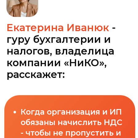
начисления НДС перед
закрытием периода.
Как безопасно закрыть
период по НДС и быть
готовым к проверке
формирование
декларации по НДС в 1С:
что проверить до
отправки.